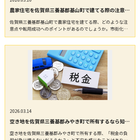
農家住宅を佐賀県三養基郡基山町で建てる際の注意点と転用成功のポイント
佐賀県三養基郡基山町で農家住宅を建てる際、どのような注
意点や転用成功へのポイントがあるのでしょうか。市街化調
整区域や農業振興地域における農地の転用手続きは、複…
2026.03.14
空き地を佐賀県三養基郡みやき町で所有するなら知っておきたい税金の賢い管理法
空き地を佐賀県三養基郡みやき町で所有する際、「税金の負