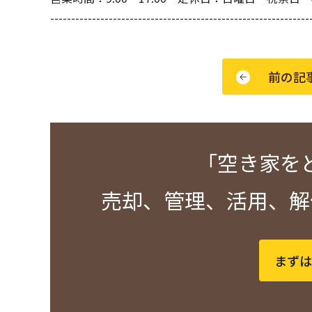
--------------------------------------------------------------
前の記
「空き家を
売却、管理、活用、
まずは